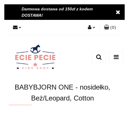
Darmowa dostawa od 150zł z kodem
DOSTAWA!
(
0
)
Zaloguj się
Zarejestruj się
Dodaj zgłoszenie
Zgody cookies
BABYBJORN ONE - nosidełko,
Beż/Leopard, Cotton