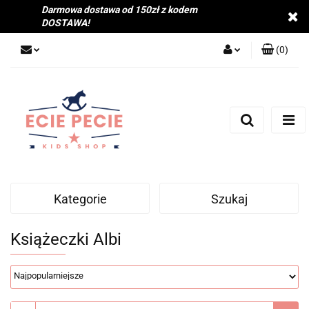
Darmowa dostawa od 150zł z kodem
DOSTAWA!
(
0
)
Zaloguj się
Zarejestruj się
Dodaj zgłoszenie
Zgody cookies
Kategorie
Szukaj
Książeczki Albi