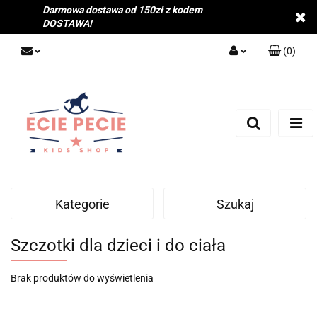
Darmowa dostawa od 150zł z kodem
DOSTAWA!
(
0
)
Zaloguj się
Zarejestruj się
Dodaj zgłoszenie
Zgody cookies
Kategorie
Szukaj
Szczotki dla dzieci i do ciała
Brak produktów do wyświetlenia