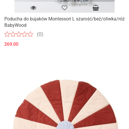
Poducha do bujaków Montessori L szarość/beż/oliwka/róż
BabyWood
(0)
269.00