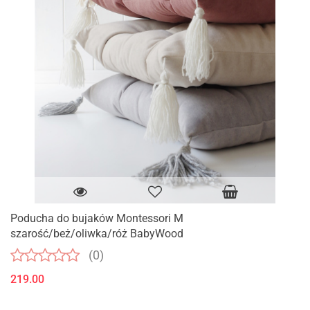
Poducha do bujaków Montessori M
szarość/beż/oliwka/róż BabyWood
(0)
219.00