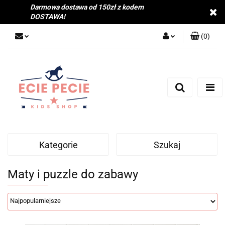
Darmowa dostawa od 150zł z kodem
DOSTAWA!
(
0
)
Zaloguj się
Zarejestruj się
Dodaj zgłoszenie
Zgody cookies
Kategorie
Szukaj
Maty i puzzle do zabawy