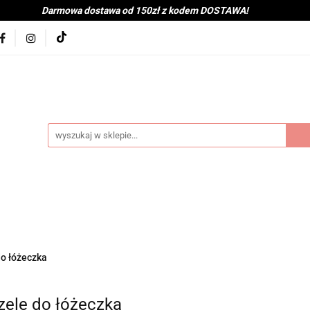
Darmowa dostawa od 150zł z kodem DOSTAWA!
kolna
Nowości
BabyShower
Zabawki
Książk
j
Tekstylia
Posiłek
Kąpiel
Wyprawka
je
Bestsellery
Na zewnątrz
Montessori
coot&Ride
KitchenHelper
Wiek
Lato
Jes
a
Kontakt
byShower
Zabawki
Książki i gry
Ubranka
mocje
Bestsellery
Na zewnątrz
Montessori
H
do łóżeczka
ień
Zima
Święta
Mama
Kontakt
zele do łóżeczka