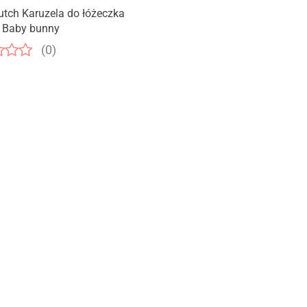
Produkt niedostępny
Dutch Karuzela do łóżeczka
 Baby bunny
(0)