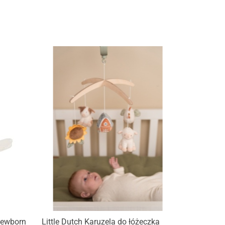
Produkt niedostępny
Newborn
Little Dutch Karuzela do łóżeczka