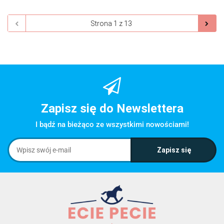
Zapisz się do Newslettera
I bądź na bieżąco ze wszystkimi nowościami!