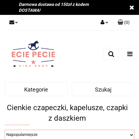
Darmowa dostawa od 150zł z kodem
DOSTAWA!
(
0
)
Zaloguj się
Zarejestruj się
Dodaj zgłoszenie
Zgody cookies
Kategorie
Szukaj
Cienkie czapeczki, kapelusze, czapki
z daszkiem