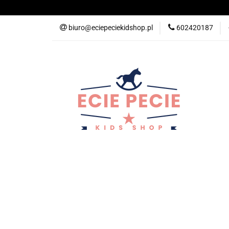
Wyprawka Przedsz
biuro@eciepeciekidshop.pl
602420187
Ubranka
Pokó
Wiosna
Promoc
Hulajnogi i Kaski S
Święta
Mam
Wyprawka Przedszkolna
Nowości
Ba
Wyprawka
Spacer
Wiosna
Pro
KitchenHelper
Wiek
Lato
Jes