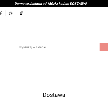
Darmowa dostawa od 150zł z kodem DOSTAWA!
kolna
Nowości
BabyShower
Zabawki
Książk
j
Tekstylia
Posiłek
Kąpiel
Wyprawka
je
Bestsellery
Na zewnątrz
Montessori
coot&Ride
KitchenHelper
Wiek
Lato
Jes
a
Kontakt
byShower
Zabawki
Książki i gry
Ubranka
mocje
Bestsellery
Na zewnątrz
Montessori
H
Dostawa
ień
Zima
Święta
Mama
Kontakt