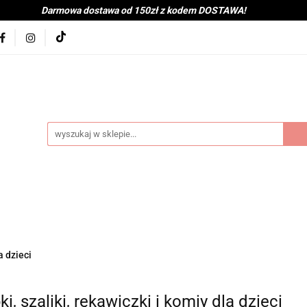
Darmowa dostawa od 150zł z kodem DOSTAWA!
kolna
Nowości
BabyShower
Zabawki
Książk
j
Tekstylia
Posiłek
Kąpiel
Wyprawka
je
Bestsellery
Na zewnątrz
Montessori
coot&Ride
KitchenHelper
Wiek
Lato
Jes
a
Kontakt
byShower
Zabawki
Książki i gry
Ubranka
mocje
Bestsellery
Na zewnątrz
Montessori
H
a dzieci
ień
Zima
Święta
Mama
Kontakt
i, szaliki, rękawiczki i komiy dla dzieci