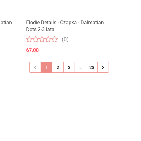
matian
Elodie Details - Czapka - Dalmatian
Dots 2-3 lata
(0)
67.00
1
2
3
...
23