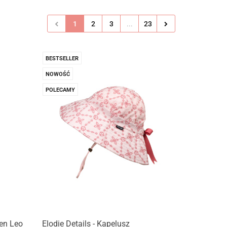
1
2
3
...
23
BESTSELLER
NOWOŚĆ
POLECAMY
den Leo
Elodie Details - Kapelusz