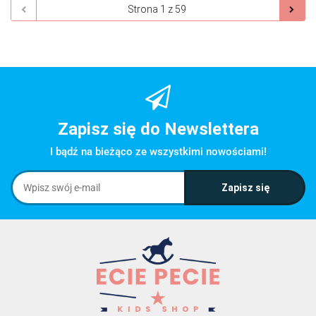
Zapisz się do Newslettera
I bądź na bieżąco ze wszystkimi nowościami!