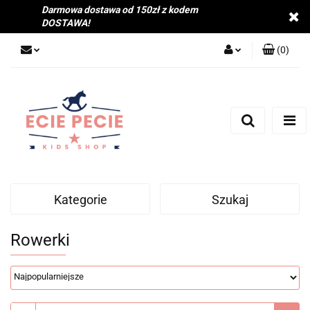
Darmowa dostawa od 150zł z kodem
DOSTAWA!
(
0
)
Zaloguj się
Zarejestruj się
Dodaj zgłoszenie
Zgody cookies
Kategorie
Szukaj
Rowerki