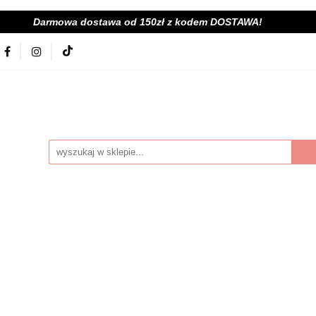
Darmowa dostawa od 150zł z kodem DOSTAWA!
kolna
Nowości
BabyShower
Zabawki
Książ
ój
Tekstylia
Posiłek
Kąpiel
Wyprawka
je
Bestsellery
Na zewnątrz
Montessori
Scoot&Ride
KitchenHelper
Wiek
Lato
Je
a
Kontakt
byShower
Zabawki
Książki i gry
Ubranka
mocje
Bestsellery
Na zewnątrz
Montessori
Hu
ień
Zima
Święta
Mama
Kontakt