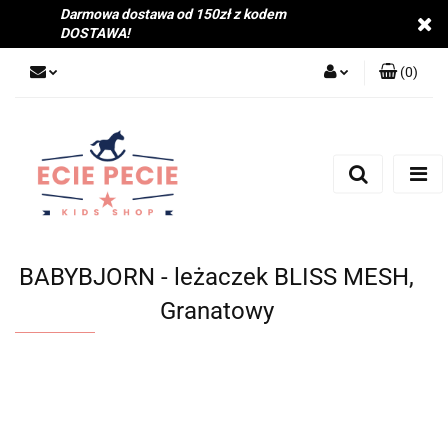
Darmowa dostawa od 150zł z kodem
DOSTAWA!
(
0
)
Zaloguj się
Zarejestruj się
Dodaj zgłoszenie
Zgody cookies
BABYBJORN - leżaczek BLISS MESH,
Granatowy