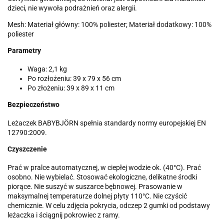
dzieci, nie wywoła podrażnień oraz alergii.
Mesh: Materiał główny: 100% poliester; Materiał dodatkowy: 100%
poliester
Parametry
Waga: 2,1 kg
Po rozłożeniu: 39 x 79 x 56 cm
Po złożeniu: 39 x 89 x 11 cm
Bezpieczeństwo
Leżaczek BABYBJÖRN spełnia standardy normy europejskiej EN
12790:2009.
Czyszczenie
Prać w pralce automatycznej, w ciepłej wodzie ok. (40°C). Prać
osobno. Nie wybielać. Stosować ekologiczne, delikatne środki
piorące. Nie suszyć w suszarce bębnowej. Prasowanie w
maksymalnej temperaturze dolnej płyty 110°C. Nie czyścić
chemicznie. W celu zdjęcia pokrycia, odczep 2 gumki od podstawy
leżaczka i ściągnij pokrowiec z ramy.