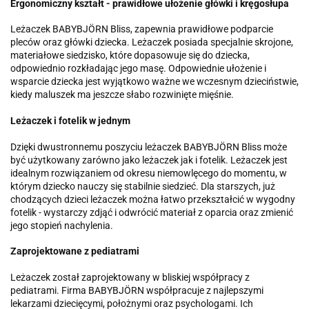
Ergonomiczny kształt - prawidłowe ułożenie główki i kręgosłupa
Leżaczek BABYBJÖRN Bliss, zapewnia prawidłowe podparcie
pleców oraz główki dziecka. Leżaczek posiada specjalnie skrojone,
materiałowe siedzisko, które dopasowuje się do dziecka,
odpowiednio rozkładając jego masę. Odpowiednie ułożenie i
wsparcie dziecka jest wyjątkowo ważne we wczesnym dzieciństwie,
kiedy maluszek ma jeszcze słabo rozwinięte mięśnie.
Leżaczek i fotelik w jednym
Dzięki dwustronnemu poszyciu leżaczek BABYBJÖRN Bliss może
być użytkowany zarówno jako leżaczek jak i fotelik. Leżaczek jest
idealnym rozwiązaniem od okresu niemowlęcego do momentu, w
którym dziecko nauczy się stabilnie siedzieć. Dla starszych, już
chodzących dzieci leżaczek można łatwo przekształcić w wygodny
fotelik - wystarczy zdjąć i odwrócić materiał z oparcia oraz zmienić
jego stopień nachylenia.
Zaprojektowane z pediatrami
Leżaczek został zaprojektowany w bliskiej współpracy z
pediatrami. Firma BABYBJÖRN współpracuje z najlepszymi
lekarzami dziecięcymi, położnymi oraz psychologami. Ich