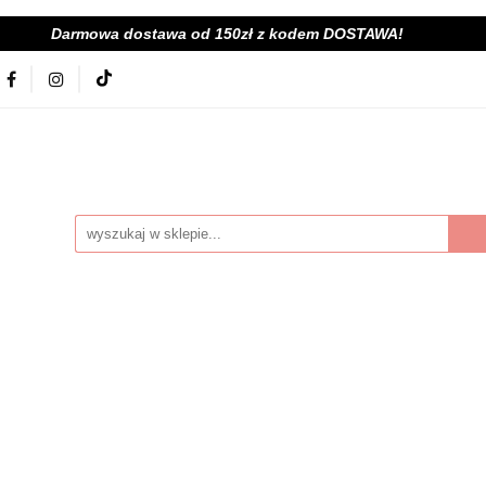
Darmowa dostawa od 150zł z kodem DOSTAWA!
kolna
Nowości
BabyShower
Zabawki
Książ
ój
Tekstylia
Posiłek
Kąpiel
Wyprawka
je
Bestsellery
Na zewnątrz
Montessori
Scoot&Ride
KitchenHelper
Wiek
Lato
Je
a
Kontakt
byShower
Zabawki
Książki i gry
Ubranka
mocje
Bestsellery
Na zewnątrz
Montessori
Hu
ień
Zima
Święta
Mama
Kontakt