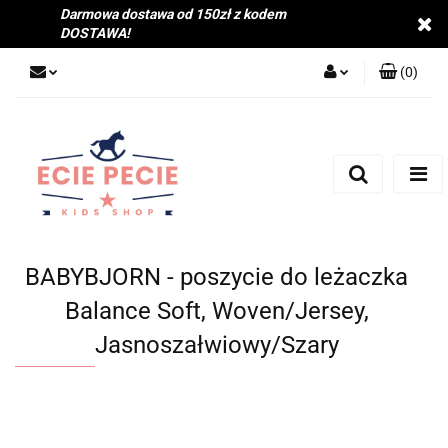
Darmowa dostawa od 150zł z kodem
DOSTAWA!
(
0
)
Zaloguj się
Zarejestruj się
Dodaj zgłoszenie
Zgody cookies
BABYBJORN - poszycie do leżaczka
Balance Soft, Woven/Jersey,
Jasnoszałwiowy/Szary