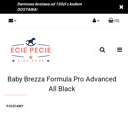
Darmowa dostawa od 150zł z kodem
DOSTAWA!
(
0
)
Zaloguj się
Zarejestruj się
Dodaj zgłoszenie
Zgody cookies
Baby Brezza Formula Pro Advanced
All Black
POLECAMY