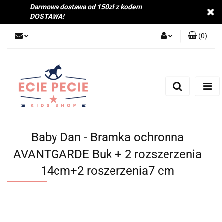
Darmowa dostawa od 150zł z kodem
DOSTAWA!
(
0
)
Zaloguj się
Zarejestruj się
Dodaj zgłoszenie
Zgody cookies
Baby Dan - Bramka ochronna
AVANTGARDE Buk + 2 rozszerzenia
14cm+2 roszerzenia7 cm