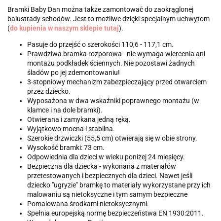
Bramki Baby Dan można także zamontować do zaokrąglonej
balustrady schodów. Jest to możliwe dzięki specjalnym uchwytom
(
do kupienia w naszym sklepie tutaj
).
Pasuje do przejść o szerokości 110,6 - 117,1 cm.
Prawdziwa bramka rozporowa - nie wymaga wiercenia ani
montażu podkładek ściennych. Nie pozostawi żadnych
śladów po jej zdemontowaniu!
3-stopniowy mechanizm zabezpieczający przed otwarciem
przez dziecko.
Wyposażona w dwa wskaźniki poprawnego montażu (w
klamce i na dole bramki).
Otwierana i zamykana jedną ręką.
Wyjątkowo mocna i stabilna.
Szerokie drzwiczki (55,5 cm) otwierają się w obie strony.
Wysokość bramki: 73 cm.
Odpowiednia dla dzieci w wieku poniżej 24 miesięcy.
Bezpieczna dla dziecka - wykonana z materiałów
przetestowanych i bezpiecznych dla dzieci. Nawet jeśli
dziecko "ugryzie" bramkę to materiały wykorzystane przy ich
malowaniu są nietoksyczne i tym samym bezpieczne
Pomalowana środkami nietoksycznymi.
Spełnia europejską normę bezpieczeństwa EN 1930:2011.