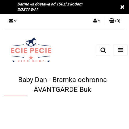
Darmowa dostawa od 150zł z kodem
DOSTAWA!
(
0
)
Zaloguj się
Zarejestruj się
Dodaj zgłoszenie
Zgody cookies
Baby Dan - Bramka ochronna
AVANTGARDE Buk