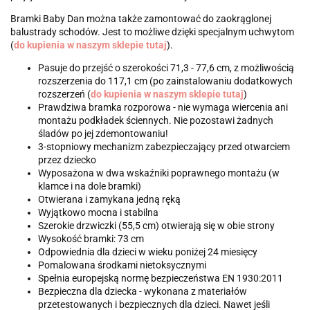
Bramki Baby Dan można także zamontować do zaokrąglonej
balustrady schodów. Jest to możliwe dzięki specjalnym uchwytom
(
do kupienia w naszym sklepie tutaj
).
Pasuje do przejść o szerokości 71,3 - 77,6 cm, z możliwością
rozszerzenia do 117,1 cm (po zainstalowaniu dodatkowych
rozszerzeń (
do kupienia w naszym sklepie tutaj
)
Prawdziwa bramka rozporowa - nie wymaga wiercenia ani
montażu podkładek ściennych. Nie pozostawi żadnych
śladów po jej zdemontowaniu!
3-stopniowy mechanizm zabezpieczający przed otwarciem
przez dziecko
Wyposażona w dwa wskaźniki poprawnego montażu (w
klamce i na dole bramki)
Otwierana i zamykana jedną ręką
Wyjątkowo mocna i stabilna
Szerokie drzwiczki (55,5 cm) otwierają się w obie strony
Wysokość bramki: 73 cm
Odpowiednia dla dzieci w wieku poniżej 24 miesięcy
Pomalowana środkami nietoksycznymi
Spełnia europejską normę bezpieczeństwa EN 1930:2011
Bezpieczna dla dziecka - wykonana z materiałów
przetestowanych i bezpiecznych dla dzieci. Nawet jeśli