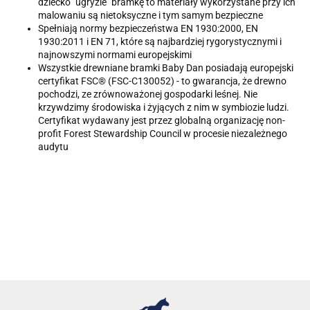
dziecko "ugryzie" bramkę to materiały wykorzystane przy ich
malowaniu są nietoksyczne i tym samym bezpieczne
Spełniają normy bezpieczeństwa EN 1930:2000, EN
1930:2011 i EN 71, które są najbardziej rygorystycznymi i
najnowszymi normami europejskimi
Wszystkie drewniane bramki Baby Dan posiadają europejski
certyfikat FSC® (FSC-C130052) - to gwarancja, że drewno
pochodzi, ze zrównoważonej gospodarki leśnej. Nie
krzywdzimy środowiska i żyjących z nim w symbiozie ludzi.
Certyfikat wydawany jest przez globalną organizację non-
profit Forest Stewardship Council w procesie niezależnego
audytu