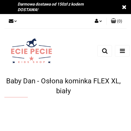
Darmowa dostawa od 150zł z kodem
DOSTAWA!
(
0
)
Zaloguj się
Zarejestruj się
Dodaj zgłoszenie
Zgody cookies
Baby Dan - Osłona kominka FLEX XL,
biały