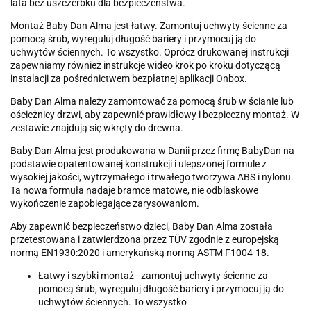
lata bez uszczerbku dla bezpieczeństwa.
Montaż Baby Dan Alma jest łatwy. Zamontuj uchwyty ścienne za
pomocą śrub, wyreguluj długość bariery i przymocuj ją do
uchwytów ściennych. To wszystko. Oprócz drukowanej instrukcji
zapewniamy również instrukcje wideo krok po kroku dotyczącą
instalacji za pośrednictwem bezpłatnej aplikacji Onbox.
Baby Dan Alma należy zamontować za pomocą śrub w ścianie lub
ościeżnicy drzwi, aby zapewnić prawidłowy i bezpieczny montaż. W
zestawie znajdują się wkręty do drewna.
Baby Dan Alma jest produkowana w Danii przez firmę BabyDan na
podstawie opatentowanej konstrukcji i ulepszonej formule z
wysokiej jakości, wytrzymałego i trwałego tworzywa ABS i nylonu.
Ta nowa formuła nadaje bramce matowe, nie odblaskowe
wykończenie zapobiegające zarysowaniom.
Aby zapewnić bezpieczeństwo dzieci, Baby Dan Alma została
przetestowana i zatwierdzona przez TÜV zgodnie z europejską
normą EN1930:2020 i amerykańską normą ASTM F1004-18.
Łatwy i szybki montaż - zamontuj uchwyty ścienne za
pomocą śrub, wyreguluj długość bariery i przymocuj ją do
uchwytów ściennych. To wszystko