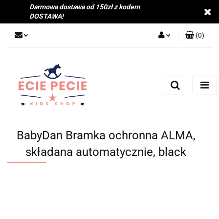
Darmowa dostawa od 150zł z kodem
DOSTAWA!
(
0
)
Zaloguj się
Zarejestruj się
Dodaj zgłoszenie
Zgody cookies
BabyDan Bramka ochronna ALMA,
składana automatycznie, black