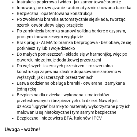
Instrukcja papierowa i wideo - jak zamontować bramkę
Innowacyjne rozwiązanie - automatycznie chowana barierka
Bezpieczna i opatentowana konstrukcja
Po zwolnieniu bramka automatycznie się składa, tworząc
szeroki otwór ułatwiający przejście
Po zamknięciu bramka stanowi solidną barierę o czystym,
prostym i nowoczesnym wyglądzie
Brak progu - ALMA to bramka bezprogowa - bez obaw, że się
potkniesz Ty lub Twoje dziecko
Do małych pomieszczeń - składa się w harmonijkę, więc po
otwarciu nie zajmuje dodatkowej przestrzeni
Do węższych i szerszych przestrzeni - rozszerzalna
konstrukcja zapewnia idealne dopasowanie zarówno w
węższych, jak i szerszych przestrzeniach
Łatwa codzienna obsługa bramki - otwierana i zamykana
jedną ręką
Bezpieczna dla dziecka - wykonana z materiałów
przetestowanych i bezpiecznych dla dzieci. Nawet jeśli
dziecko "ugryzie" bramkę to materiały wykorzystane przy ich
malowaniu są nietoksyczne i tym samym bezpieczne
Bezpieczna - nie zawiera BPA, ftalanów i PCV
Uwaga - ważne!