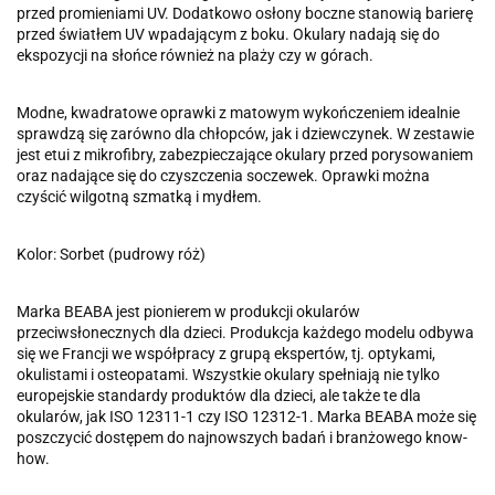
przed promieniami UV. Dodatkowo osłony boczne stanowią barierę
przed światłem UV wpadającym z boku. Okulary nadają się do
ekspozycji na słońce również na plaży czy w górach.
Modne, kwadratowe oprawki z matowym wykończeniem idealnie
sprawdzą się zarówno dla chłopców, jak i dziewczynek. W zestawie
jest etui z mikrofibry, zabezpieczające okulary przed porysowaniem
oraz nadające się do czyszczenia soczewek. Oprawki można
czyścić wilgotną szmatką i mydłem.
Kolor: Sorbet (pudrowy róż)
Marka BEABA jest pionierem w produkcji okularów
przeciwsłonecznych dla dzieci. Produkcja każdego modelu odbywa
się we Francji we współpracy z grupą ekspertów, tj. optykami,
okulistami i osteopatami. Wszystkie okulary spełniają nie tylko
europejskie standardy produktów dla dzieci, ale także te dla
okularów, jak ISO 12311-1 czy ISO 12312-1. Marka BEABA może się
poszczycić dostępem do najnowszych badań i branżowego know-
how.