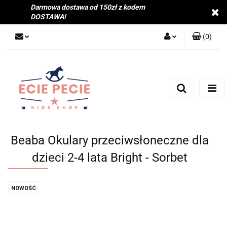
Darmowa dostawa od 150zł z kodem
DOSTAWA!
(
0
)
Zaloguj się
Zarejestruj się
Dodaj zgłoszenie
Zgody cookies
Beaba Okulary przeciwsłoneczne dla
dzieci 2-4 lata Bright - Sorbet
NOWOŚĆ