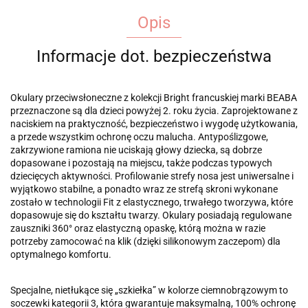
Opis
Informacje dot. bezpieczeństwa
Okulary przeciwsłoneczne z kolekcji Bright francuskiej marki BEABA
przeznaczone są dla dzieci powyżej 2. roku życia. Zaprojektowane z
naciskiem na praktyczność, bezpieczeństwo i wygodę użytkowania,
a przede wszystkim ochronę oczu malucha. Antypoślizgowe,
zakrzywione ramiona nie uciskają głowy dziecka, są dobrze
dopasowane i pozostają na miejscu, także podczas typowych
dziecięcych aktywności. Profilowanie strefy nosa jest uniwersalne i
wyjątkowo stabilne, a ponadto wraz ze strefą skroni wykonane
zostało w technologii Fit z elastycznego, trwałego tworzywa, które
dopasowuje się do kształtu twarzy. Okulary posiadają regulowane
zauszniki 360° oraz elastyczną opaskę, którą można w razie
potrzeby zamocować na klik (dzięki silikonowym zaczepom) dla
optymalnego komfortu.
Specjalne, nietłukące się „szkiełka” w kolorze ciemnobrązowym to
soczewki kategorii 3, która gwarantuje maksymalną, 100% ochronę