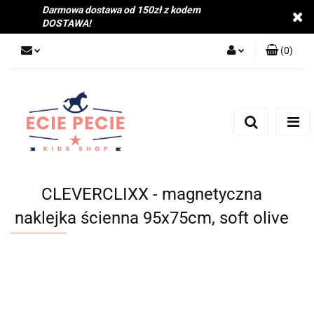
Darmowa dostawa od 150zł z kodem
DOSTAWA!
(
0
)
Zaloguj się
Zarejestruj się
Dodaj zgłoszenie
Zgody cookies
CLEVERCLIXX - magnetyczna
naklejka ścienna 95x75cm, soft olive