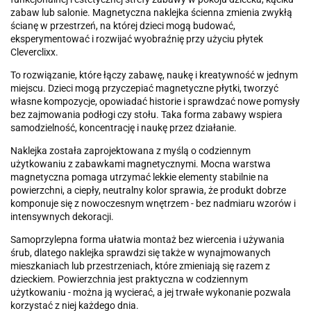
zabaw lub salonie. Magnetyczna naklejka ścienna zmienia zwykłą
ścianę w przestrzeń, na której dzieci mogą budować,
eksperymentować i rozwijać wyobraźnię przy użyciu płytek
Cleverclixx.
To rozwiązanie, które łączy zabawę, naukę i kreatywność w jednym
miejscu. Dzieci mogą przyczepiać magnetyczne płytki, tworzyć
własne kompozycje, opowiadać historie i sprawdzać nowe pomysły
bez zajmowania podłogi czy stołu. Taka forma zabawy wspiera
samodzielność, koncentrację i naukę przez działanie.
Naklejka została zaprojektowana z myślą o codziennym
użytkowaniu z zabawkami magnetycznymi. Mocna warstwa
magnetyczna pomaga utrzymać lekkie elementy stabilnie na
powierzchni, a ciepły, neutralny kolor sprawia, że produkt dobrze
komponuje się z nowoczesnym wnętrzem - bez nadmiaru wzorów i
intensywnych dekoracji.
Samoprzylepna forma ułatwia montaż bez wiercenia i używania
śrub, dlatego naklejka sprawdzi się także w wynajmowanych
mieszkaniach lub przestrzeniach, które zmieniają się razem z
dzieckiem. Powierzchnia jest praktyczna w codziennym
użytkowaniu - można ją wycierać, a jej trwałe wykonanie pozwala
korzystać z niej każdego dnia.