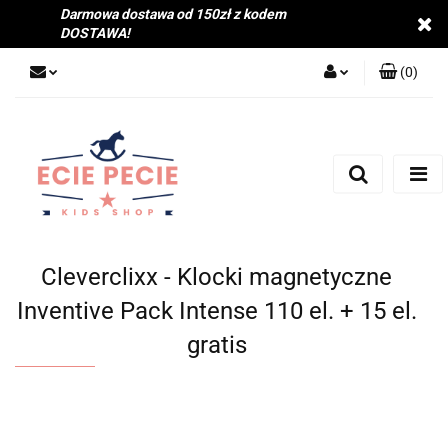
Darmowa dostawa od 150zł z kodem
DOSTAWA!
(
0
)
Zaloguj się
Zarejestruj się
Dodaj zgłoszenie
Zgody cookies
Cleverclixx - Klocki magnetyczne
Inventive Pack Intense 110 el. + 15 el.
gratis