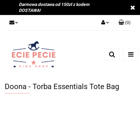
Darmowa dostawa od 150zł z kodem
DOSTAWA!
(
0
)
Zaloguj się
Zarejestruj się
Dodaj zgłoszenie
Zgody cookies
Doona - Torba Essentials Tote Bag