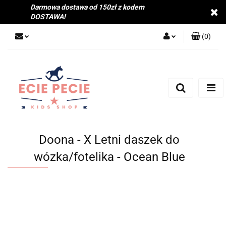
Darmowa dostawa od 150zł z kodem
DOSTAWA!
(
0
)
Zaloguj się
Zarejestruj się
Dodaj zgłoszenie
Zgody cookies
Doona - X Letni daszek do
wózka/fotelika - Ocean Blue