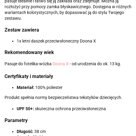
pasuje idealnie i łatwo się ją zakłada oraz zdejmuje. Można ją
rozłożyć przy pomocy zamka błyskawicznego. Dostępna w różnych
wariantach kolorystycznych, by dopasować ją do stylu Twojego
zestawu.
Zestaw zawiera
1x letni daszek przeciwsłoneczny Doona X
Rekomendowany wiek
Pasuje do fotelika-wózka
Doona X
- od urodzenia do ok. 13 kg.
Certyfikaty i materiały
Materiał:
100% poliester
Produkt spełnia normy bezpieczeństwa tekstyliów dziecięcych.
UPF 50+:
skuteczna ochrona przeciwsłoneczna
Parametry
Długość:
38 cm