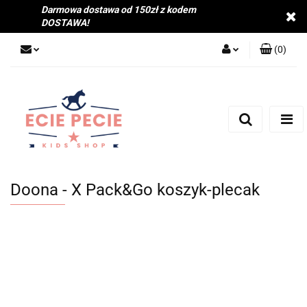
Darmowa dostawa od 150zł z kodem
DOSTAWA!
(
0
)
Zaloguj się
Zarejestruj się
Dodaj zgłoszenie
Zgody cookies
Doona - X Pack&Go koszyk-plecak