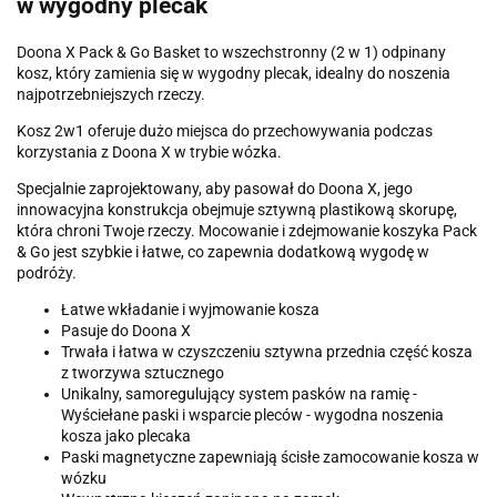
w wygodny plecak
Doona X Pack & Go Basket to wszechstronny (2 w 1) odpinany
kosz, który zamienia się w wygodny plecak, idealny do noszenia
najpotrzebniejszych rzeczy.
Kosz 2w1 oferuje dużo miejsca do przechowywania podczas
korzystania z Doona X w trybie wózka.
Specjalnie zaprojektowany, aby pasował do Doona X, jego
innowacyjna konstrukcja obejmuje sztywną plastikową skorupę,
która chroni Twoje rzeczy. Mocowanie i zdejmowanie koszyka Pack
& Go jest szybkie i łatwe, co zapewnia dodatkową wygodę w
podróży.
Łatwe wkładanie i wyjmowanie kosza
Pasuje do Doona X
Trwała i łatwa w czyszczeniu sztywna przednia część kosza
z tworzywa sztucznego
Unikalny, samoregulujący system pasków na ramię -
Wyściełane paski i wsparcie pleców - wygodna noszenia
kosza jako plecaka
Paski magnetyczne zapewniają ścisłe zamocowanie kosza w
wózku