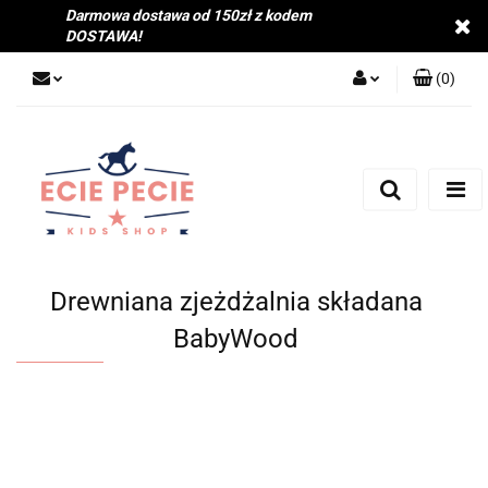
Darmowa dostawa od 150zł z kodem
DOSTAWA!
(
0
)
Zaloguj się
Zarejestruj się
Dodaj zgłoszenie
Zgody cookies
Drewniana zjeżdżalnia składana
BabyWood