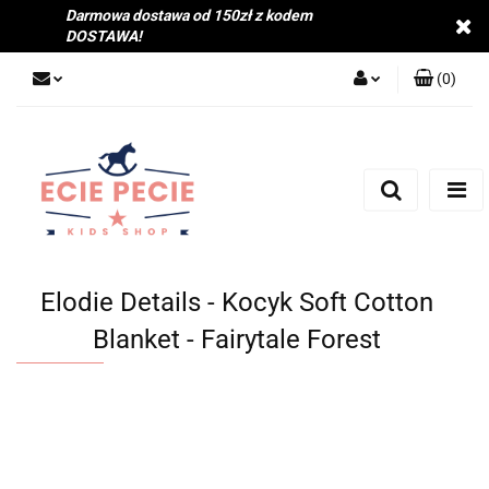
Darmowa dostawa od 150zł z kodem
DOSTAWA!
(
0
)
Zaloguj się
Zarejestruj się
Dodaj zgłoszenie
Zgody cookies
Elodie Details - Kocyk Soft Cotton
Blanket - Fairytale Forest