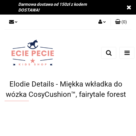
Darmowa dostawa od 150zł z kodem
DOSTAWA!
(
0
)
Zaloguj się
Zarejestruj się
Dodaj zgłoszenie
Zgody cookies
Elodie Details - Miękka wkładka do
wózka CosyCushion™, fairytale forest