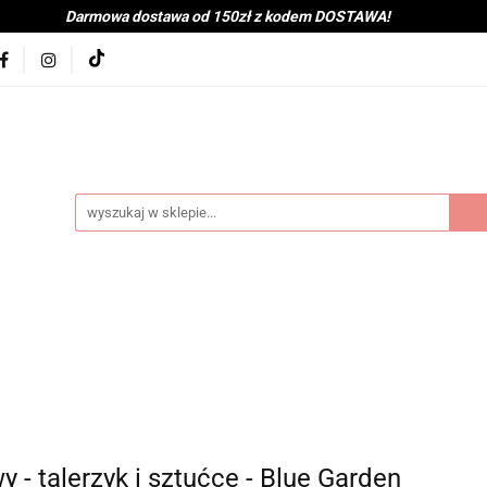
Darmowa dostawa od 150zł z kodem DOSTAWA!
kolna
Nowości
BabyShower
Zabawki
Książk
j
Tekstylia
Posiłek
Kąpiel
Wyprawka
je
Bestsellery
Na zewnątrz
Montessori
coot&Ride
KitchenHelper
Wiek
Lato
Jes
a
Kontakt
byShower
Zabawki
Książki i gry
Ubranka
mocje
Bestsellery
Na zewnątrz
Montessori
H
ień
Zima
Święta
Mama
Kontakt
y - talerzyk i sztućce - Blue Garden