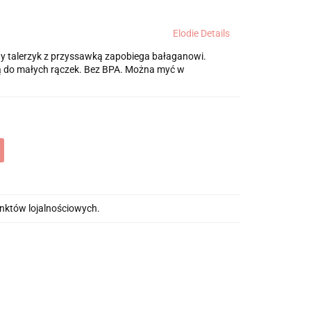
Elodie Details
owy talerzyk z przyssawką zapobiega bałaganowi.
ują do małych rączek. Bez BPA. Można myć w
unktów lojalnościowych.