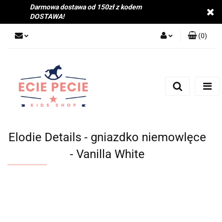
Darmowa dostawa od 150zł z kodem
DOSTAWA!
(
0
)
Zaloguj się
Zarejestruj się
Dodaj zgłoszenie
Zgody cookies
Elodie Details - gniazdko niemowlęce
- Vanilla White