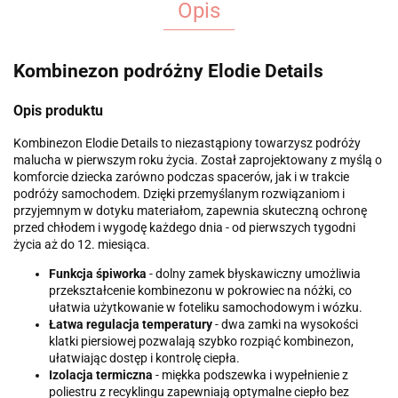
Opis
Kombinezon podróżny Elodie Details
Opis produktu
Kombinezon Elodie Details to niezastąpiony towarzysz podróży
malucha w pierwszym roku życia. Został zaprojektowany z myślą o
komforcie dziecka zarówno podczas spacerów, jak i w trakcie
podróży samochodem. Dzięki przemyślanym rozwiązaniom i
przyjemnym w dotyku materiałom, zapewnia skuteczną ochronę
przed chłodem i wygodę każdego dnia - od pierwszych tygodni
życia aż do 12. miesiąca.
Funkcja śpiworka
- dolny zamek błyskawiczny umożliwia
przekształcenie kombinezonu w pokrowiec na nóżki, co
ułatwia użytkowanie w foteliku samochodowym i wózku.
Łatwa regulacja temperatury
- dwa zamki na wysokości
klatki piersiowej pozwalają szybko rozpiąć kombinezon,
ułatwiając dostęp i kontrolę ciepła.
Izolacja termiczna
- miękka podszewka i wypełnienie z
poliestru z recyklingu zapewniają optymalne ciepło bez