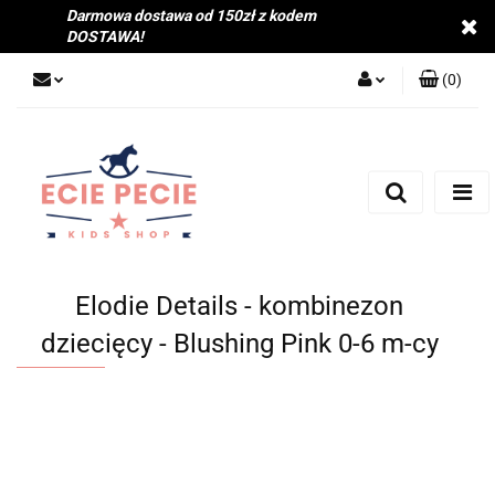
Darmowa dostawa od 150zł z kodem
DOSTAWA!
(
0
)
Zaloguj się
Zarejestruj się
Dodaj zgłoszenie
Zgody cookies
Elodie Details - kombinezon
dziecięcy - Blushing Pink 0-6 m-cy