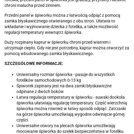
chroni malucha przed zimnem.
Przedni panel w śpiworku można z łatwością odpiąć z pomocą
zamka błyskawicznego otwieranego z obu stron. Ułatwia to
wkładanie i wyjmowanie dziecka z fotelika, a także możliwość
regulacji temperatury wewnątrz śpiworka.
Duży rozpinany kaptur w śpiworku chroni przed wiatrem i
utrzymuje ciepło. Gdy nie jest potrzebny, kaptur można otworzyć za
pomocą wbudowanego zamka błyskawicznego.
SZCZEGÓŁOWE INFORMACJE:
Uniwersalny rozmiar śpiworka - pasuje do wszystkich
fotelików samochodowych 0-13 kg
Śpiworek zapinany jest na dwa zamki błyskawiczne
odpinane z dwóch boków
Łatwa regulacja temperatury w śpiworku - suwaki dookoła
śpiworka ułatwiają regulację temperatury. Część wierzchnią
śpiworka można również w łatwy sposób odpiąć. Zatrzaski
na górze śpiworka umożliwiają wygodne odwinięcie górnej
części.
Uniwersalne otwory na plecach śpiworka umożliwiają
mocowanie śpiworka do szelek bezpieczeństwa w foteliku