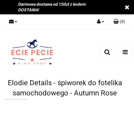
Darmowa dostawa od 150zł z kodem
DOSTAWA!
(
0
)
Zaloguj się
Zarejestruj się
Dodaj zgłoszenie
Zgody cookies
Elodie Details - śpiworek do fotelika
samochodowego - Autumn Rose