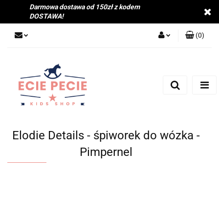
Darmowa dostawa od 150zł z kodem
DOSTAWA!
(
0
)
Zaloguj się
Zarejestruj się
Dodaj zgłoszenie
Zgody cookies
Elodie Details - śpiworek do wózka -
Pimpernel