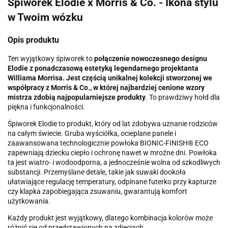
Śpiworek Elodie x Morris & Co. - Ikona stylu
w Twoim wózku
Opis produktu
Ten wyjątkowy śpiworek to
połączenie nowoczesnego designu
Elodie z ponadczasową estetyką legendarnego projektanta
Williama Morrisa. Jest częścią unikalnej kolekcji stworzonej we
współpracy z Morris & Co., w której najbardziej cenione wzory
mistrza zdobią najpopularniejsze produkty
. To prawdziwy hołd dla
piękna i funkcjonalności.
Śpiworek Elodie to produkt, który od lat zdobywa uznanie rodziców
na całym świecie. Gruba wyściółka, ocieplane panele i
zaawansowana technologicznie powłoka BIONIC-FINISH® ECO
zapewniają dziecku ciepło i ochronę nawet w mroźne dni. Powłoka
ta jest wiatro- i wodoodporna, a jednocześnie wolna od szkodliwych
substancji. Przemyślane detale, takie jak suwaki dookoła
ułatwiające regulację temperatury, odpinane futerko przy kapturze
czy klapka zapobiegająca zsuwaniu, gwarantują komfort
użytkowania.
Każdy produkt jest wyjątkowy, dlatego kombinacja kolorów może
różnić się od przedstawionych na zdjęciach.