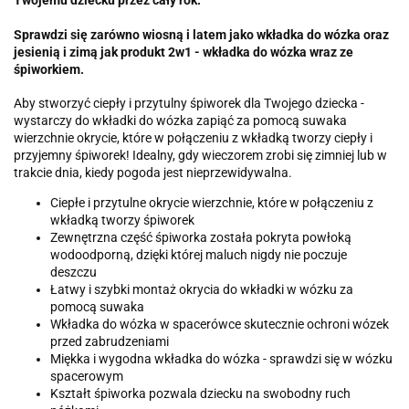
Twojemu dziecku przez cały rok.
Sprawdzi się zarówno wiosną i latem jako wkładka do wózka oraz
jesienią i zimą jak produkt 2w1 - wkładka do wózka wraz ze
śpiworkiem.
Aby stworzyć ciepły i przytulny śpiworek dla Twojego dziecka -
wystarczy do wkładki do wózka zapiąć za pomocą suwaka
wierzchnie okrycie, które w połączeniu z wkładką tworzy ciepły i
przyjemny śpiworek! Idealny, gdy wieczorem zrobi się zimniej lub w
trakcie dnia, kiedy pogoda jest nieprzewidywalna.
Ciepłe i przytulne okrycie wierzchnie, które w połączeniu z
wkładką tworzy śpiworek
Zewnętrzna część śpiworka została pokryta powłoką
wodoodporną, dzięki której maluch nigdy nie poczuje
deszczu
Łatwy i szybki montaż okrycia do wkładki w wózku za
pomocą suwaka
Wkładka do wózka w spacerówce skutecznie ochroni wózek
przed zabrudzeniami
Miękka i wygodna wkładka do wózka - sprawdzi się w wózku
spacerowym
Kształt śpiworka pozwala dziecku na swobodny ruch