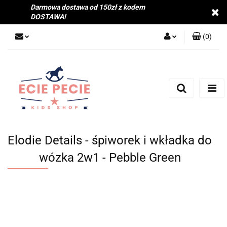
Darmowa dostawa od 150zł z kodem
DOSTAWA!
(
0
)
Zaloguj się
Zarejestruj się
Dodaj zgłoszenie
Zgody cookies
Elodie Details - śpiworek i wkładka do
wózka 2w1 - Pebble Green