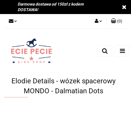
Darmowa dostawa od 150zł z kodem
DOSTAWA!
(
0
)
Zaloguj się
Zarejestruj się
Dodaj zgłoszenie
Zgody cookies
Elodie Details - wózek spacerowy
MONDO - Dalmatian Dots