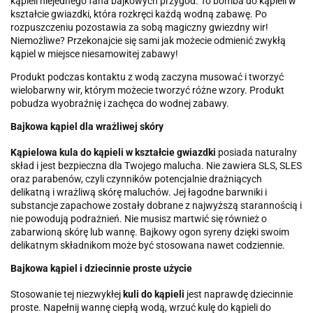
kąpieli niejednego fana bajkowych przygód. To bomba do kąpieli w
kształcie gwiazdki, która rozkręci każdą wodną zabawę. Po
rozpuszczeniu pozostawia za sobą magiczny gwiezdny wir!
Niemożliwe? Przekonajcie się sami jak możecie odmienić zwykłą
kąpiel w miejsce niesamowitej zabawy!
Produkt podczas kontaktu z wodą zaczyna musować i tworzyć
wielobarwny wir, którym możecie tworzyć różne wzory. Produkt
pobudza wyobraźnię i zachęca do wodnej zabawy.
Bajkowa kąpiel dla wrażliwej skóry
Kąpielowa kula do kąpieli w kształcie gwiazdki
posiada naturalny
skład i jest bezpieczna dla Twojego malucha. Nie zawiera SLS, SLES
oraz parabenów, czyli czynników potencjalnie drażniących
delikatną i wrażliwą skórę maluchów. Jej łagodne barwniki i
substancje zapachowe zostały dobrane z najwyższą starannością i
nie powodują podrażnień. Nie musisz martwić się również o
zabarwioną skórę lub wannę. Bajkowy ogon syreny dzięki swoim
delikatnym składnikom może być stosowana nawet codziennie.
Bajkowa kąpiel i dziecinnie proste użycie
Stosowanie tej niezwykłej
kuli do kąpieli
jest naprawdę dziecinnie
proste. Napełnij wannę ciepłą wodą, wrzuć kulę do kąpieli do