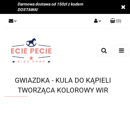
Darmowa dostawa od 150zł z kodem
DOSTAWA!
(
0
)
Zaloguj się
Zarejestruj się
Dodaj zgłoszenie
Zgody cookies
GWIAZDKA - KULA DO KĄPIELI
TWORZĄCA KOLOROWY WIR