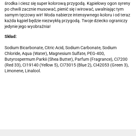
środka i ciesz się super kolorową przygodą. Kąpielowy ogon syreny
po chwili zacznie musować, pienić się i wirować, uwalniając tym
samym tęczowy wir! Woda nabierze intensywnego koloru i od teraz
każda kąpiel będzie niezwykłą przygodą. Twoje dziecko ograniczy
jedynie jego wyobraźnia!
Skład:
Sodium Bicarbonate, Citric Acid, Sodium Carbonate, Sodium
Chloride, Aqua (Water), Magnesium Sulfate, PEG-400,
Butyrospermum Parkii (Shea Butter), Parfum (Fragrance), Ci7200
(Red 33), CI19140 (Yellow 5), CI73015 (Blue 2), CI42053 (Green 3),
Limonene, Linalool.