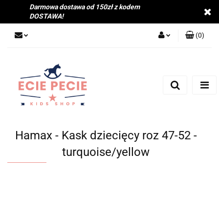
Darmowa dostawa od 150zł z kodem
DOSTAWA!
(
0
)
Zaloguj się
Zarejestruj się
Dodaj zgłoszenie
Zgody cookies
Hamax - Kask dziecięcy roz 47-52 -
turquoise/yellow