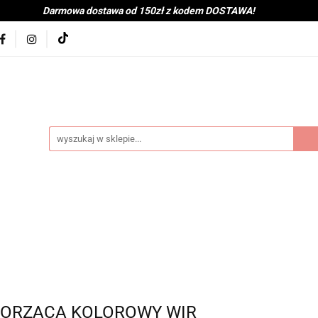
Darmowa dostawa od 150zł z kodem DOSTAWA!
kolna
Nowości
BabyShower
Zabawki
Książk
j
Tekstylia
Posiłek
Kąpiel
Wyprawka
je
Bestsellery
Na zewnątrz
Montessori
coot&Ride
KitchenHelper
Wiek
Lato
Jes
a
Kontakt
byShower
Zabawki
Książki i gry
Ubranka
mocje
Bestsellery
Na zewnątrz
Montessori
H
ień
Zima
Święta
Mama
Kontakt
TWORZĄCA KOLOROWY WIR