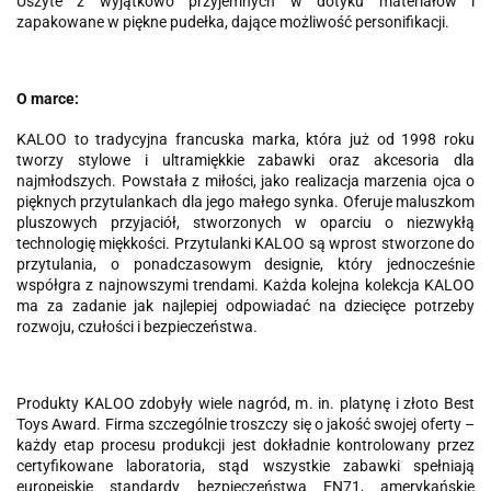
Uszyte z wyjątkowo przyjemnych w dotyku materiałów i
zapakowane w piękne pudełka, dające możliwość personifikacji.
O marce:
KALOO to tradycyjna francuska marka, która już od 1998 roku
tworzy stylowe i ultramiękkie zabawki oraz akcesoria dla
najmłodszych. Powstała z miłości, jako realizacja marzenia ojca o
pięknych przytulankach dla jego małego synka. Oferuje maluszkom
pluszowych przyjaciół, stworzonych w oparciu o niezwykłą
technologię miękkości. Przytulanki KALOO są wprost stworzone do
przytulania, o ponadczasowym designie, który jednocześnie
współgra z najnowszymi trendami. Każda kolejna kolekcja KALOO
ma za zadanie jak najlepiej odpowiadać na dziecięce potrzeby
rozwoju, czułości i bezpieczeństwa.
Produkty KALOO zdobyły wiele nagród, m. in. platynę i złoto Best
Toys Award. Firma szczególnie troszczy się o jakość swojej oferty –
każdy etap procesu produkcji jest dokładnie kontrolowany przez
certyfikowane laboratoria, stąd wszystkie zabawki spełniają
europejskie standardy bezpieczeństwa EN71, amerykańskie