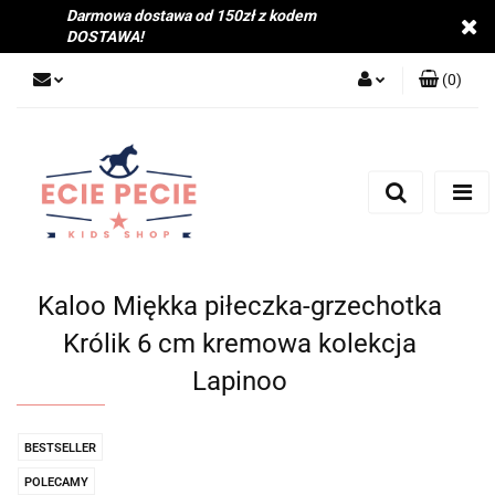
Darmowa dostawa od 150zł z kodem
DOSTAWA!
(
0
)
Zaloguj się
Zarejestruj się
Dodaj zgłoszenie
Zgody cookies
Kaloo Miękka piłeczka-grzechotka
Królik 6 cm kremowa kolekcja
Lapinoo
BESTSELLER
POLECAMY