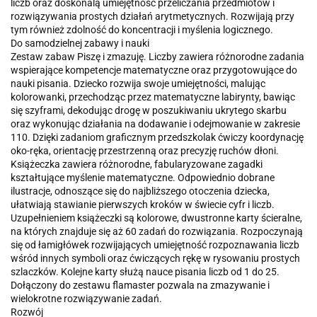
liczb oraz doskonalą umiejętność przeliczania przedmiotów i
rozwiązywania prostych działań arytmetycznych. Rozwijają przy
tym również zdolność do koncentracji i myślenia logicznego.
Do samodzielnej zabawy i nauki
Zestaw zabaw Piszę i zmazuję. Liczby zawiera różnorodne zadania
wspierające kompetencje matematyczne oraz przygotowujące do
nauki pisania. Dziecko rozwija swoje umiejętności, malując
kolorowanki, przechodząc przez matematyczne labirynty, bawiąc
się szyframi, dekodując drogę w poszukiwaniu ukrytego skarbu
oraz wykonując działania na dodawanie i odejmowanie w zakresie
110. Dzięki zadaniom graficznym przedszkolak ćwiczy koordynację
oko-ręka, orientację przestrzenną oraz precyzję ruchów dłoni.
Książeczka zawiera różnorodne, fabularyzowane zagadki
kształtujące myślenie matematyczne. Odpowiednio dobrane
ilustracje, odnoszące się do najbliższego otoczenia dziecka,
ułatwiają stawianie pierwszych kroków w świecie cyfr i liczb.
Uzupełnieniem książeczki są kolorowe, dwustronne karty ścieralne,
na których znajduje się aż 60 zadań do rozwiązania. Rozpoczynają
się od łamigłówek rozwijających umiejętność rozpoznawania liczb
wśród innych symboli oraz ćwiczących rękę w rysowaniu prostych
szlaczków. Kolejne karty służą nauce pisania liczb od 1 do 25.
Dołączony do zestawu flamaster pozwala na zmazywanie i
wielokrotne rozwiązywanie zadań.
Rozwój