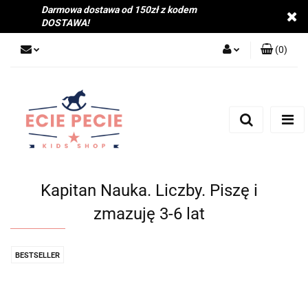
Darmowa dostawa od 150zł z kodem
DOSTAWA!
(
0
)
Zaloguj się
Zarejestruj się
Dodaj zgłoszenie
Zgody cookies
Kapitan Nauka. Liczby. Piszę i
zmazuję 3-6 lat
BESTSELLER