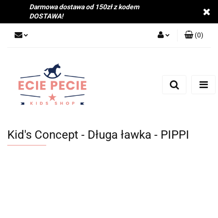
Darmowa dostawa od 150zł z kodem
DOSTAWA!
(
0
)
Zaloguj się
Zarejestruj się
Dodaj zgłoszenie
Zgody cookies
Kid's Concept - Długa ławka - PIPPI