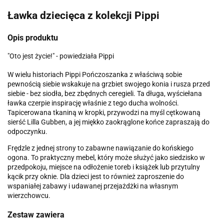
Ławka dziecięca z kolekcji Pippi
Opis produktu
"Oto jest życie!" - powiedziała Pippi
W wielu historiach Pippi Pończoszanka z właściwą sobie
pewnością siebie wskakuje na grzbiet swojego konia i rusza przed
siebie - bez siodła, bez zbędnych ceregieli. Ta długa, wyściełana
ławka czerpie inspirację właśnie z tego ducha wolności.
Tapicerowana tkaniną w kropki, przywodzi na myśl cętkowaną
sierść Lilla Gubben, a jej miękko zaokrąglone końce zapraszają do
odpoczynku.
Frędzle z jednej strony to zabawne nawiązanie do końskiego
ogona. To praktyczny mebel, który może służyć jako siedzisko w
przedpokoju, miejsce na odłożenie toreb i książek lub przytulny
kącik przy oknie. Dla dzieci jest to również zaproszenie do
wspaniałej zabawy i udawanej przejażdżki na własnym
wierzchowcu.
Zestaw zawiera