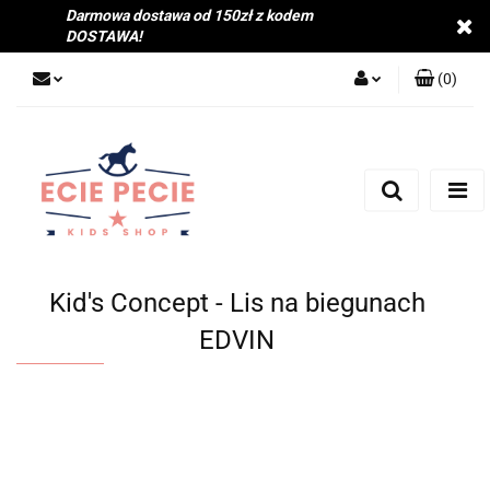
Darmowa dostawa od 150zł z kodem
DOSTAWA!
(
0
)
Zaloguj się
Zarejestruj się
Dodaj zgłoszenie
Zgody cookies
Kid's Concept - Lis na biegunach
EDVIN