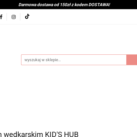
Darmowa dostawa od 150zł z kodem DOSTAWA!
kolna
Nowości
BabyShower
Zabawki
Książk
j
Tekstylia
Posiłek
Kąpiel
Wyprawka
je
Bestsellery
Na zewnątrz
Montessori
coot&Ride
KitchenHelper
Wiek
Lato
Jes
a
Kontakt
byShower
Zabawki
Książki i gry
Ubranka
mocje
Bestsellery
Na zewnątrz
Montessori
H
ień
Zima
Święta
Mama
Kontakt
em wędkarskim KID'S HUB