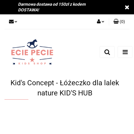
Darmowa dostawa od 150zł z kodem
DOSTAWA!
(
0
)
Zaloguj się
Zarejestruj się
Dodaj zgłoszenie
Zgody cookies
Kid's Concept - Łóżeczko dla lalek
nature KID'S HUB