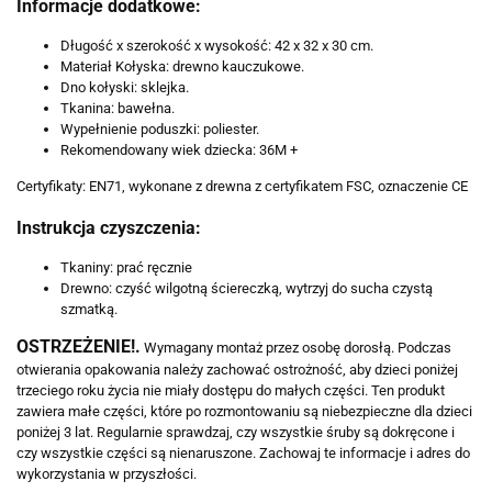
Informacje dodatkowe:
Długość x szerokość x wysokość: 42 x 32 x 30 cm.
Materiał Kołyska: drewno kauczukowe.
Dno kołyski: sklejka.
Tkanina: bawełna.
Wypełnienie poduszki: poliester.
Rekomendowany wiek dziecka: 36M +
Certyfikaty: EN71, wykonane z drewna z certyfikatem FSC, oznaczenie CE
Instrukcja czyszczenia:
Tkaniny: prać ręcznie
Drewno: czyść wilgotną ściereczką, wytrzyj do sucha czystą
szmatką.
OSTRZEŻENIE!.
Wymagany montaż przez osobę dorosłą. Podczas
otwierania opakowania należy zachować ostrożność, aby dzieci poniżej
trzeciego roku życia nie miały dostępu do małych części. Ten produkt
zawiera małe części, które po rozmontowaniu są niebezpieczne dla dzieci
poniżej 3 lat. Regularnie sprawdzaj, czy wszystkie śruby są dokręcone i
czy wszystkie części są nienaruszone. Zachowaj te informacje i adres do
wykorzystania w przyszłości.