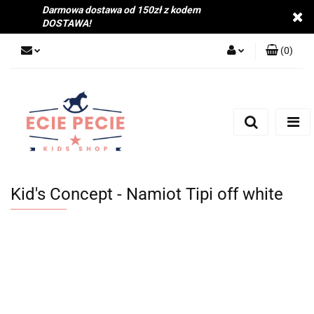
Darmowa dostawa od 150zł z kodem
DOSTAWA!
(
0
)
Zaloguj się
Zarejestruj się
Dodaj zgłoszenie
Zgody cookies
Kid's Concept - Namiot Tipi off white