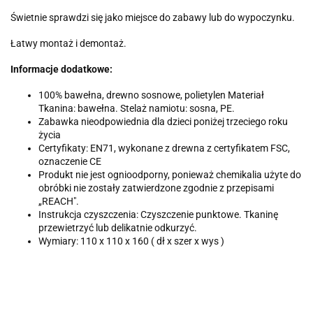
Świetnie sprawdzi się jako miejsce do zabawy lub do wypoczynku.
Łatwy montaż i demontaż.
Informacje dodatkowe:
100% bawełna, drewno sosnowe, polietylen Materiał
Tkanina: bawełna. Stelaż namiotu: sosna, PE.
Zabawka nieodpowiednia dla dzieci poniżej trzeciego roku
życia
Certyfikaty: EN71, wykonane z drewna z certyfikatem FSC,
oznaczenie CE
Produkt nie jest ognioodporny, ponieważ chemikalia użyte do
obróbki nie zostały zatwierdzone zgodnie z przepisami
„REACH".
Instrukcja czyszczenia: Czyszczenie punktowe. Tkaninę
przewietrzyć lub delikatnie odkurzyć.
Wymiary: 110 x 110 x 160 ( dł x szer x wys )