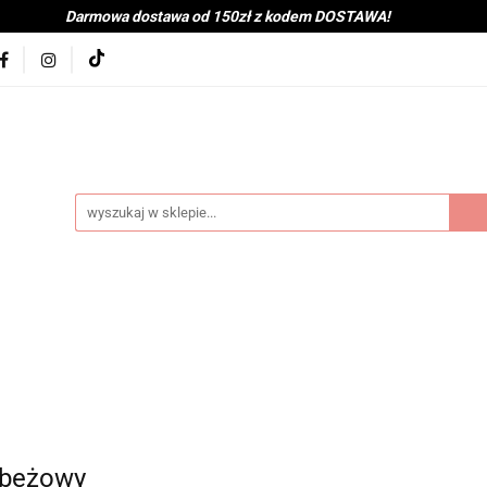
Darmowa dostawa od 150zł z kodem DOSTAWA!
kolna
Nowości
BabyShower
Zabawki
Książk
j
Tekstylia
Posiłek
Kąpiel
Wyprawka
je
Bestsellery
Na zewnątrz
Montessori
coot&Ride
KitchenHelper
Wiek
Lato
Jes
a
Kontakt
byShower
Zabawki
Książki i gry
Ubranka
mocje
Bestsellery
Na zewnątrz
Montessori
H
ień
Zima
Święta
Mama
Kontakt
, beżowy