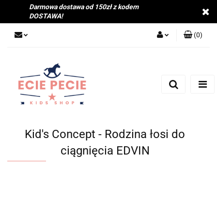
Darmowa dostawa od 150zł z kodem
DOSTAWA!
(
0
)
Zaloguj się
Zarejestruj się
Dodaj zgłoszenie
Zgody cookies
Kid's Concept - Rodzina łosi do
ciągnięcia EDVIN