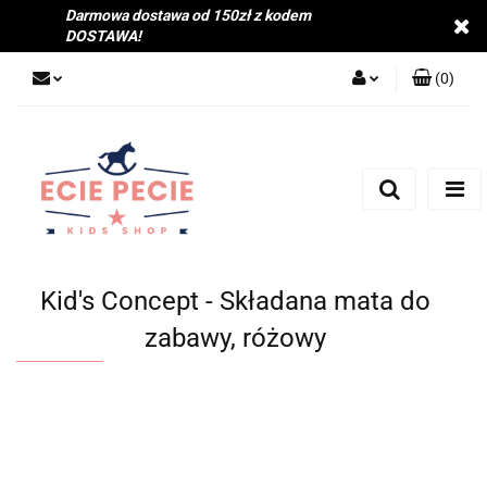
Darmowa dostawa od 150zł z kodem
DOSTAWA!
(
0
)
Zaloguj się
Zarejestruj się
Dodaj zgłoszenie
Zgody cookies
Kid's Concept - Składana mata do
zabawy, różowy