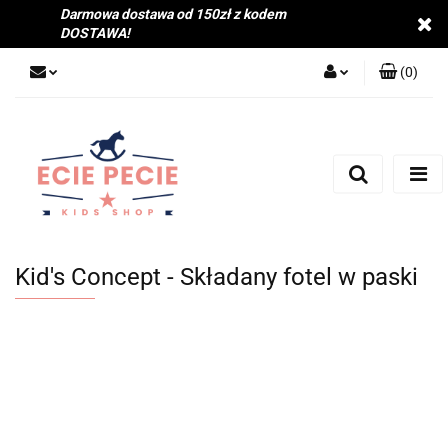
Darmowa dostawa od 150zł z kodem
DOSTAWA!
(
0
)
Zaloguj się
Zarejestruj się
Dodaj zgłoszenie
Zgody cookies
Kid's Concept - Składany fotel w paski