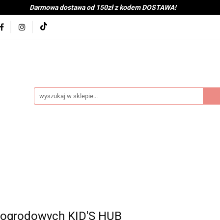
Darmowa dostawa od 150zł z kodem DOSTAWA!
kolna
Nowości
BabyShower
Zabawki
Książk
j
Tekstylia
Posiłek
Kąpiel
Wyprawka
je
Bestsellery
Na zewnątrz
Montessori
coot&Ride
KitchenHelper
Wiek
Lato
Jes
a
Kontakt
byShower
Zabawki
Książki i gry
Ubranka
mocje
Bestsellery
Na zewnątrz
Montessori
H
ień
Zima
Święta
Mama
Kontakt
i ogrodowych KID'S HUB