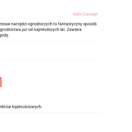
Kid's Concept
estaw narzędzi ogrodniczych to fantastyczny sposób
grodnictwa już od najmłodszych lat. Zawiera
gody.
unktów lojalnościowych.